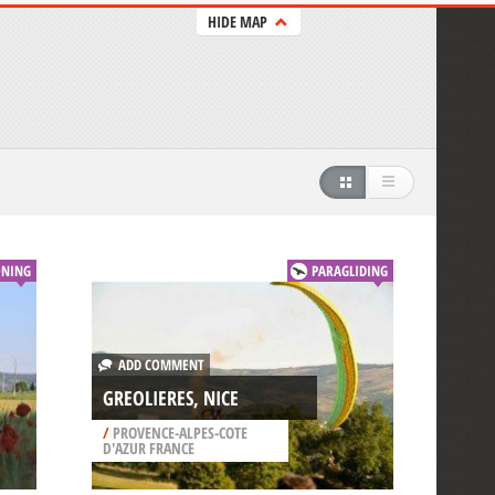
HIDE MAP
ONING
PARAGLIDING
ADD COMMENT
GREOLIERES, NICE
/
PROVENCE-ALPES-COTE
D'AZUR FRANCE