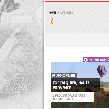
HOME
>
MARSEILLE
HOT AIR BALLO
ADD COMMENT
FORCALQUIER, HAUTE
PROVENCE
/
PROVENCE-ALPES-COTE
D'AZUR FRANCE